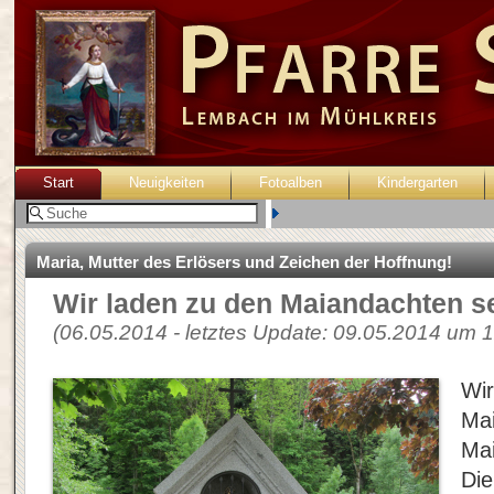
Start
Neuigkeiten
Fotoalben
Kindergarten
Benutzer:
Maria, Mutter des Erlösers und Zeichen der Hoffnung!
Wir laden zu den Maiandachten se
(06.05.2014 - letztes Update: 09.05.2014 um 1
Wir
Ma
Mai
Die