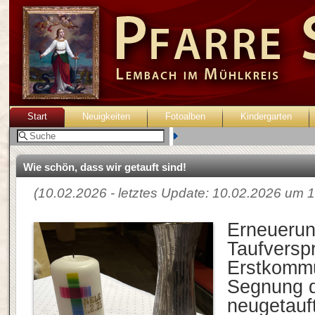
Start
Neuigkeiten
Fotoalben
Kindergarten
Benutzer:
Wie schön, dass wir getauft sind!
(10.02.2026 - letztes Update: 10.02.2026 um 1
Erneuerun
Taufversp
Erstkommu
Segnung d
neugetauf