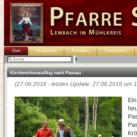
Start
Neuigkeiten
Fotoalben
Kindergarten
Benutzer:
Kirchenchorausflug nach Passau
(27.06.2016 - letztes Update: 27.06.2016 um 1
Ein
heu
Pas
Pa
Kr