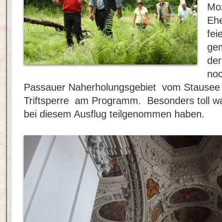
Moz
Ehe
fei
gem
der
no
Passauer Naherholungsgebiet vom Stausee O
Triftsperre am Programm. Besonders toll war
bei diesem Ausflug teilgenommen haben.