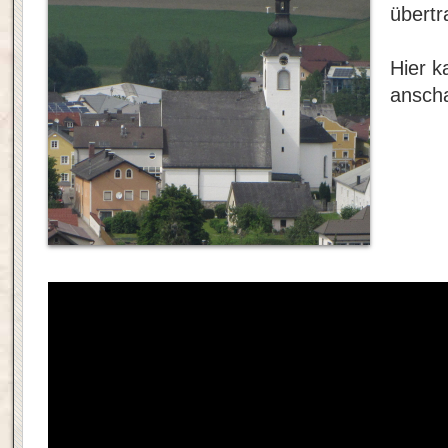
übertr
Hier k
ansch