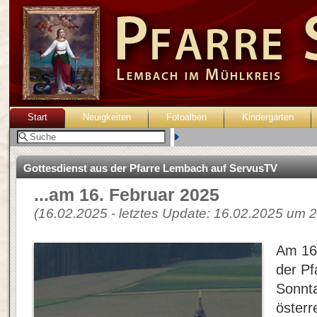
Start
Neuigkeiten
Fotoalben
Kindergarten
Benutzer:
Gottesdienst aus der Pfarre Lembach auf ServusTV
...am 16. Februar 2025
(16.02.2025 - letztes Update: 16.02.2025 um 2
Am 16
der Pf
Sonnta
österr