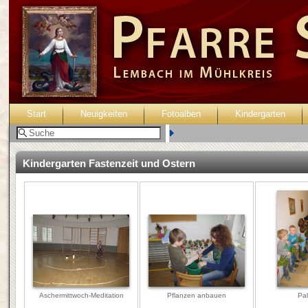
Start
Neuigkeiten
Fotoalben
Kindergarten
Benutzer:
Kindergarten Fastenzeit und Ostern
Aschermittwoch-Meditation
Pflanzen anbauen
Pal