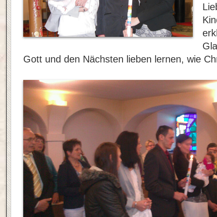
Lie
Kin
erk
Gla
Gott und den Nächsten lieben lernen, wie Chr