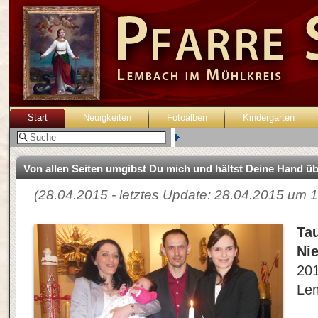
Start
Neuigkeiten
Fotoalben
Kindergarten
Benutzer:
Von allen Seiten umgibst Du mich und hältst Deine Hand üb
(28.04.2015 - letztes Update: 28.04.2015 um 1
Ta
Ni
201
Le