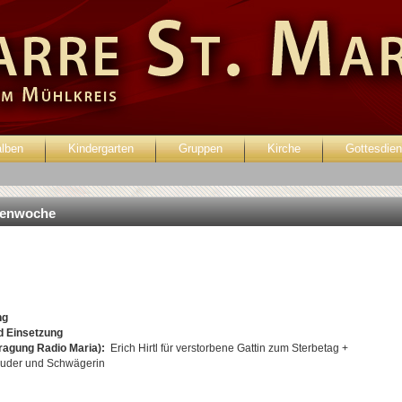
alben
Kindergarten
Gruppen
Kirche
Gottesdien
enutzer:
Passwort:
sstenwoche
ng
d Einsetzung
tragung Radio Maria):
Erich Hirtl für verstorbene Gattin zum Sterbetag +
Bruder und Schwägerin