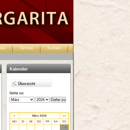
ste
Termine
Kontakt
Passwort vergessen?
Kalender
Übersicht
Gehe zu:
«
März 2026
»»
MO
DI
MI
DO
FR
SA
SO
1