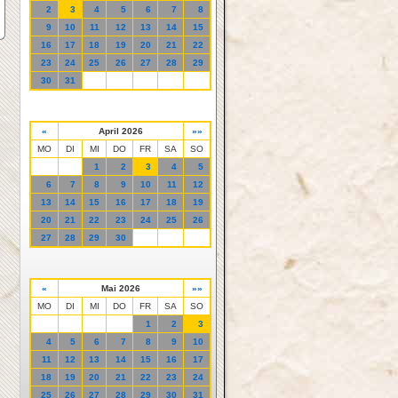
2
3
4
5
6
7
8
9
10
11
12
13
14
15
16
17
18
19
20
21
22
23
24
25
26
27
28
29
30
31
«
April 2026
»»
MO
DI
MI
DO
FR
SA
SO
1
2
3
4
5
6
7
8
9
10
11
12
13
14
15
16
17
18
19
20
21
22
23
24
25
26
27
28
29
30
«
Mai 2026
»»
MO
DI
MI
DO
FR
SA
SO
1
2
3
4
5
6
7
8
9
10
11
12
13
14
15
16
17
18
19
20
21
22
23
24
25
26
27
28
29
30
31