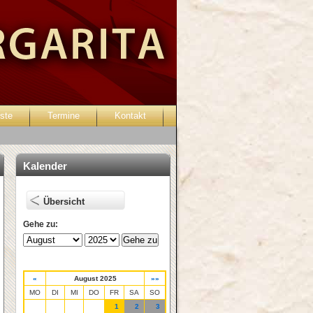
ste
Termine
Kontakt
Passwort vergessen?
Kalender
Übersicht
Gehe zu:
«
August 2025
»»
MO
DI
MI
DO
FR
SA
SO
1
2
3