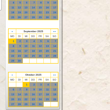
4
5
6
7
8
9
10
11
12
13
14
15
16
17
18
19
20
21
22
23
24
25
26
27
28
29
30
31
«
September 2025
»»
MO
DI
MI
DO
FR
SA
SO
1
2
3
4
5
6
7
8
9
10
11
12
13
14
15
16
17
18
19
20
21
22
23
24
25
26
27
28
29
30
«
Oktober 2025
»»
MO
DI
MI
DO
FR
SA
SO
1
2
3
4
5
6
7
8
9
10
11
12
13
14
15
16
17
18
19
20
21
22
23
24
25
26
27
28
29
30
31