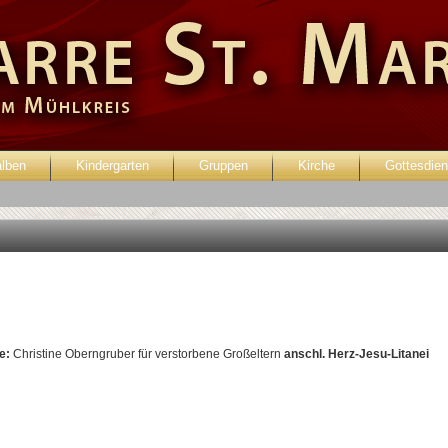
alben
Kindergarten
Gruppen
Kirche
Gottesdien
enutzer:
Passwort:
he:
Christine Oberngruber für verstorbene Großeltern
anschl. Herz-Jesu-Litanei