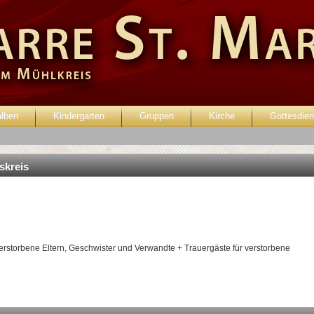
alben
Kindergarten
Gruppen
Kirche
Gottesdien
enutzer:
Passwort:
eskreis
erstorbene Eltern, Geschwister und Verwandte + Trauergäste für verstorbene