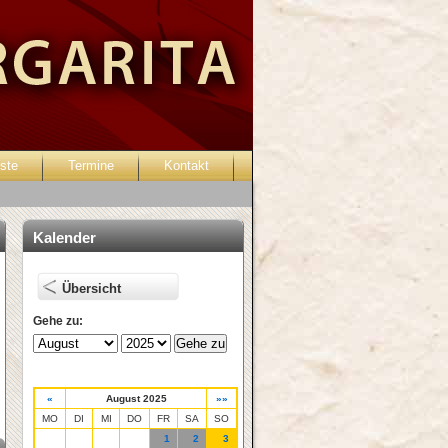
ste
Termine
Kontakt
Passwort vergessen?
Kalender
Übersicht
Gehe zu:
«
August 2025
»»
MO
DI
MI
DO
FR
SA
SO
1
2
3