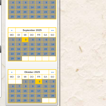
4
5
6
7
8
9
10
11
12
13
14
15
16
17
18
19
20
21
22
23
24
25
26
27
28
29
30
31
«
September 2025
»»
MO
DI
MI
DO
FR
SA
SO
1
2
3
4
5
6
7
8
9
10
11
12
13
14
15
16
17
18
19
20
21
22
23
24
25
26
27
28
29
30
«
Oktober 2025
»»
MO
DI
MI
DO
FR
SA
SO
1
2
3
4
5
6
7
8
9
10
11
12
13
14
15
16
17
18
19
20
21
22
23
24
25
26
27
28
29
30
31